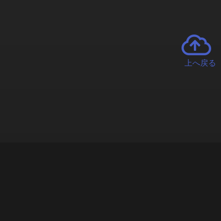
上へ戻る
チャーとは
遊ぶオンラインクレーンゲーム「クラウドキャッチャー」自宅にい
で、UFOキャッチャーを遠隔操作!