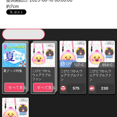
提供開始日: 2025-06-10 00:00:00
約7cm
現在提供している景品一覧
CP専用
127-C
654-C
夏グッズ特集
こびとづかん
こびとづかんウ
こびとづかんウ
ウェアラブル
ェアラブルファ
ェアラブルファ
ファン
ン
ン
1PLAY
1PLAY
すべて見る
すべて見る
575
230
CP
CP