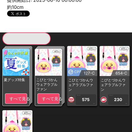
提供開始日: 2025-06-10 00:00:00
約10cm
現在提供している景品一覧
CP専用
127-C
654-C
夏グッズ特集
こびとづかん
こびとづかんウ
こびとづかんウ
ウェアラブル
ェアラブルファ
ェアラブルファ
ファン
ン
ン
1PLAY
1PLAY
すべて見る
すべて見る
575
230
CP
CP