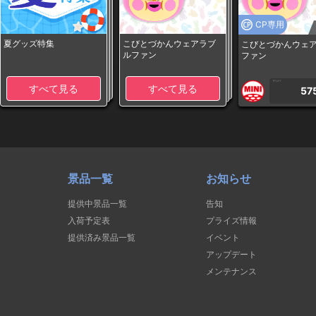
CP専用
夏グッズ特集
こびとづかんウェアラブ
こびとづかんウェ
ルファン
ファン
1PLAY
すべて見る
すべて見る
57
景品一覧
お知らせ
提供中景品一覧
告知
入荷予定表
プライズ情報
提供済み景品一覧
イベント
アップデート
メンテナンス