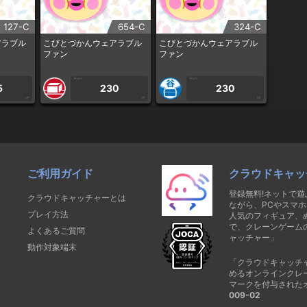
127-C
654-C
324-C
アラブル
こびとづかんウェアラブル
こびとづかんウェアラブル
ファン
ファン
1PLAY
1PLAY
5
230
230
CP
CP
CP
ご利用ガイド
クラウドキャッ
登録無料!ネットで
クラウドキャッチャーとは
ながら、PCやスマホ
プレイ方法
人気のフィギュア、
で、クレーンゲーム
よくあるご質問
ャッチャー」
動作対象端末
「クラウドキャッチ
めるオンラインクレ
マークを付与された
009-02