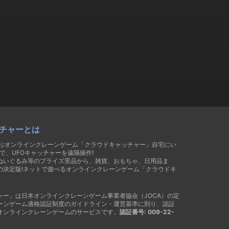
チャーとは
遊ぶオンラインクレーンゲーム「クラウドキャッチャー」自宅にい
で、UFOキャッチャーを遠隔操作!
ぬいぐるみ等のプライズ景品から、雑貨、おもちゃ、日用品ま
の決定版!ネットで遊べるオンラインクレーンゲーム「クラウドキ
ャー」は日本オンラインクレーンゲーム事業者協会（JOCA）の定
ーンゲーム適格認証制度のガイドライン・運営基準に則り、認証
オンラインクレーンゲームのサービスです。
認証番号: 009-22-