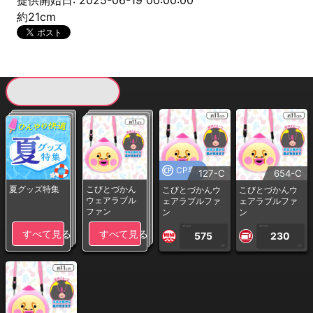
提供開始日: 2025-06-19 00:00:00
約21cm
現在提供している景品一覧
CP専用
127-C
654-C
夏グッズ特集
こびとづかん
こびとづかんウ
こびとづかんウ
ウェアラブル
ェアラブルファ
ェアラブルファ
ファン
ン
ン
1PLAY
1PLAY
すべて見る
すべて見る
575
230
CP
CP