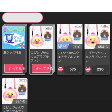
現在提供している景品一覧
CP専用
127-C
654-C
夏グッズ特集
こびとづかん
こびとづかんウ
こびとづかんウ
ウェアラブル
ェアラブルファ
ェアラブルファ
ファン
ン
ン
1PLAY
1PLAY
すべて見る
すべて見る
575
230
CP
CP
324-C
こびとづかんウ
ェアラブルファ