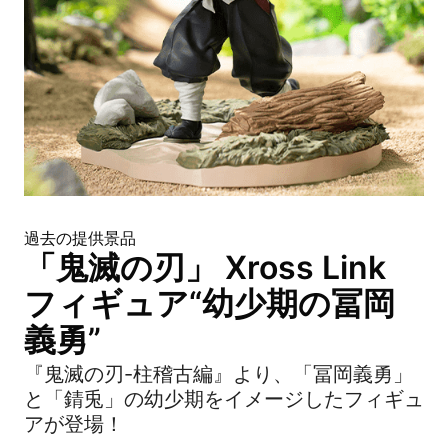
過去の提供景品
「鬼滅の刃」 Xross Link
フィギュア“幼少期の冨岡
義勇”
『鬼滅の刃-柱稽古編』より、「冨岡義勇」
と「錆兎」の幼少期をイメージしたフィギュ
アが登場！