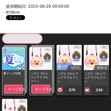
提供開始日: 2025-06-20 00:00:00
約16cm
現在提供している景品一覧
CP専用
127-C
654-C
夏グッズ特集
こびとづかん
こびとづかんウ
こびとづかんウ
ウェアラブル
ェアラブルファ
ェアラブルファ
ファン
ン
ン
1PLAY
1PLAY
すべて見る
すべて見る
575
230
CP
CP