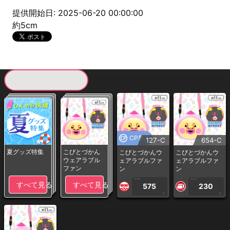
提供開始日: 2025-06-20 00:00:00
約5cm
現在提供している景品一覧
CP専用
127-C
654-C
夏グッズ特集
こびとづかん
こびとづかんウ
こびとづかんウ
ウェアラブル
ェアラブルファ
ェアラブルファ
ファン
ン
ン
1PLAY
1PLAY
すべて見る
すべて見る
575
230
CP
CP