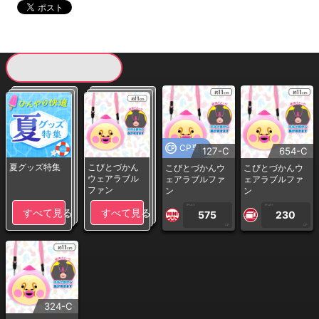
現在提供している景品一覧
CP専用
127-C
654-C
夏グッズ特集
こびとづかん
こびとづかんウ
こびとづかんウ
ウェアラブル
ェアラブルファ
ェアラブルファ
ファン
ン
ン
1PLAY
1PLAY
すべて見る
すべて見る
575
230
CP
CP
324-C