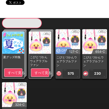
現在提供している景品一覧
CP専用
127-C
654-C
夏グッズ特集
こびとづかん
こびとづかんウ
こびとづかんウ
ウェアラブル
ェアラブルファ
ェアラブルファ
ファン
ン
ン
1PLAY
1PLAY
すべて見る
すべて見る
575
230
CP
CP
324-C