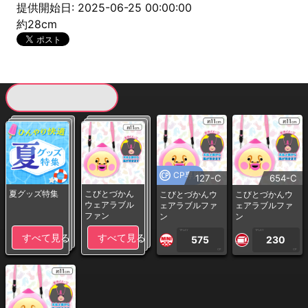
提供開始日: 2025-06-25 00:00:00
約28cm
現在提供している景品一覧
CP専用
127-C
654-C
夏グッズ特集
こびとづかん
こびとづかんウ
こびとづかんウ
ウェアラブル
ェアラブルファ
ェアラブルファ
ファン
ン
ン
1PLAY
1PLAY
すべて見る
すべて見る
575
230
CP
CP