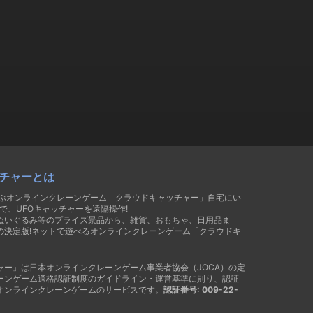
チャーとは
遊ぶオンラインクレーンゲーム「クラウドキャッチャー」自宅にい
で、UFOキャッチャーを遠隔操作!
ぬいぐるみ等のプライズ景品から、雑貨、おもちゃ、日用品ま
の決定版!ネットで遊べるオンラインクレーンゲーム「クラウドキ
ャー」は日本オンラインクレーンゲーム事業者協会（JOCA）の定
ーンゲーム適格認証制度のガイドライン・運営基準に則り、認証
オンラインクレーンゲームのサービスです。
認証番号: 009-22-