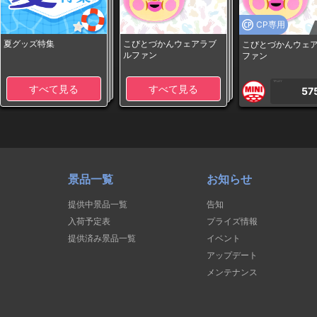
CP専用
夏グッズ特集
こびとづかんウェアラブ
こびとづかんウェ
ルファン
ファン
1PLAY
すべて見る
すべて見る
57
景品一覧
お知らせ
提供中景品一覧
告知
入荷予定表
プライズ情報
提供済み景品一覧
イベント
アップデート
メンテナンス