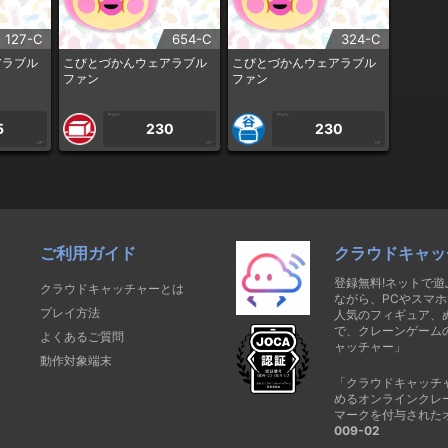
127-C
654-C
324-C
アラブル
こびとづかんウェアラブル
こびとづかんウェアラブル
ファン
ファン
1PLAY
1PLAY
5
230
230
CP
CP
CP
ご利用ガイド
クラウドキャッ
登録無料!ネットで
クラウドキャッチャーとは
ながら、PCやスマホ
プレイ方法
人気のフィギュア、
で、クレーンゲーム
よくあるご質問
ャッチャー」
動作対象端末
「クラウドキャッチ
めるオンラインクレ
マークを付与された
009-02