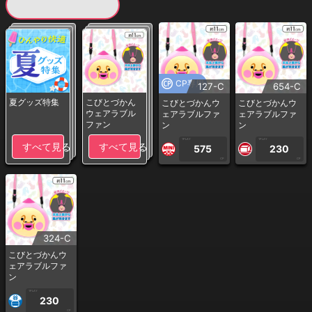
現在提供している景品一覧
CP専用
127-C
654-C
夏グッズ特集
こびとづかん
こびとづかんウ
こびとづかんウ
ウェアラブル
ェアラブルファ
ェアラブルファ
ファン
ン
ン
1PLAY
1PLAY
すべて見る
すべて見る
575
230
CP
CP
324-C
こびとづかんウ
ェアラブルファ
ン
1PLAY
230
CP