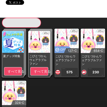
現在提供している景品一覧
CP専用
127-C
654-C
夏グッズ特集
こびとづかん
こびとづかんウ
こびとづかんウ
ウェアラブル
ェアラブルファ
ェアラブルファ
ファン
ン
ン
1PLAY
1PLAY
すべて見る
すべて見る
575
230
CP
CP
324-C