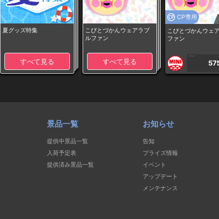
CP専用
夏グッズ特集
こびとづかんウェアラブ
こびとづかんウェ
ルファン
ファン
1PLAY
すべて見る
すべて見る
57
景品一覧
お知らせ
提供中景品一覧
告知
入荷予定表
プライズ情報
提供済み景品一覧
イベント
アップデート
メンテナンス