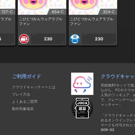
127-C
654-C
324-C
アラブル
こびとづかんウェアラブル
こびとづかんウェアラブル
ファン
ファン
1PLAY
1PLAY
5
230
230
CP
CP
CP
ご利用ガイド
クラウドキャッ
登録無料!ネットで
クラウドキャッチャーとは
ながら、PCやスマホ
プレイ方法
人気のフィギュア、
で、クレーンゲーム
よくあるご質問
ャッチャー」
動作対象端末
「クラウドキャッチ
めるオンラインクレ
マークを付与された
009-02