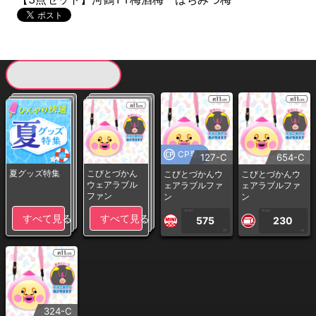
現在提供している景品一覧
CP専用
127-C
654-C
夏グッズ特集
こびとづかん
こびとづかんウ
こびとづかんウ
ウェアラブル
ェアラブルファ
ェアラブルファ
ファン
ン
ン
1PLAY
1PLAY
すべて見る
すべて見る
575
230
CP
CP
324-C