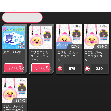
現在提供している景品一覧
CP専用
127-C
654-C
夏グッズ特集
こびとづかん
こびとづかんウ
こびとづかんウ
ウェアラブル
ェアラブルファ
ェアラブルファ
ファン
ン
ン
1PLAY
1PLAY
すべて見る
すべて見る
575
230
CP
CP
324-C
こびとづかんウ
ェアラブルファ