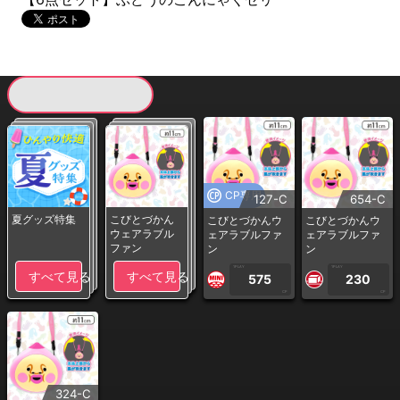
現在提供している景品一覧
CP専用
127-C
654-C
夏グッズ特集
こびとづかん
こびとづかんウ
こびとづかんウ
ウェアラブル
ェアラブルファ
ェアラブルファ
ファン
ン
ン
1PLAY
1PLAY
すべて見る
すべて見る
575
230
CP
CP
324-C