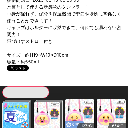
提供開始日: 2025-06-15 00:00:00
水筒として使える新感覚のタンブラー！
中身が漏れず、保冷＆保温機能で季節や場所に関係なく
使うことができます！
キャップはホルダーに収納できて、倒れても漏れない密
閉力！
飛び出すストロー付き
サイズ：約H19×W10×D10cm
容量：約550ml
現在提供している景品一覧
CP専用
127-C
654-C