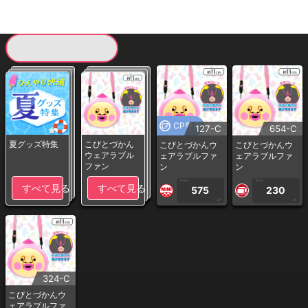
現在提供している景品一覧
CP専用
127-C
654-C
夏グッズ特集
こびとづかん
こびとづかんウ
こびとづかんウ
ウェアラブル
ェアラブルファ
ェアラブルファ
ファン
ン
ン
1PLAY
1PLAY
すべて見る
すべて見る
575
230
CP
CP
324-C
こびとづかんウ
ェアラブルファ