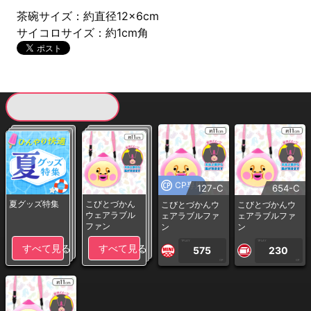
茶碗サイズ：約直径12×6cm
サイコロサイズ：約1cm角
現在提供している景品一覧
CP専用
127-C
654-C
夏グッズ特集
こびとづかん
こびとづかんウ
こびとづかんウ
ウェアラブル
ェアラブルファ
ェアラブルファ
ファン
ン
ン
1PLAY
1PLAY
すべて見る
すべて見る
575
230
CP
CP