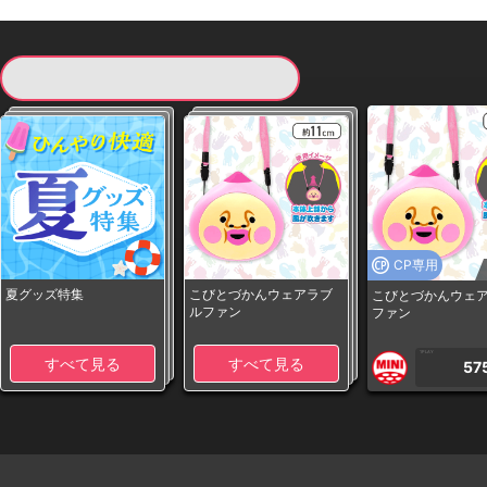
現在提供している景品一覧
CP専用
夏グッズ特集
こびとづかんウェアラブ
こびとづかんウェ
ルファン
ファン
1PLAY
すべて見る
すべて見る
57