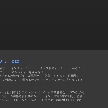
チャーとは
遊ぶオンラインクレーンゲーム「クラウドキャッチャー」自宅にい
で、UFOキャッチャーを遠隔操作!
ぬいぐるみ等のプライズ景品から、雑貨、おもちゃ、日用品ま
の決定版!ネットで遊べるオンラインクレーンゲーム「クラウドキ
ャー」は日本オンラインクレーンゲーム事業者協会（JOCA）の定
ーンゲーム適格認証制度のガイドライン・運営基準に則り、認証
オンラインクレーンゲームのサービスです。
認証番号: 009-22-