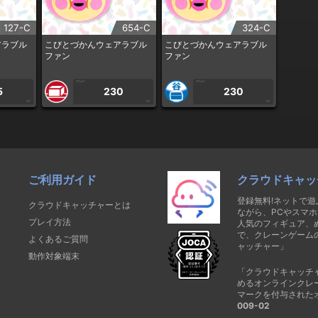
127-C
654-C
324-C
アラブル
こびとづかんウェアラブル
こびとづかんウェアラブル
ファン
ファン
1PLAY
1PLAY
5
230
230
CP
CP
CP
ご利用ガイド
クラウドキャッ
登録無料!ネットで
クラウドキャッチャーとは
ながら、PCやスマホ
プレイ方法
人気のフィギュア、
で、クレーンゲーム
よくあるご質問
ャッチャー」
動作対象端末
「クラウドキャッチ
めるオンラインクレ
マークを付与された
009-02