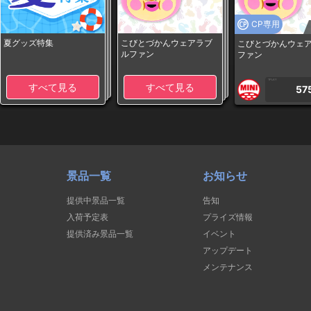
CP専用
夏グッズ特集
こびとづかんウェアラブ
こびとづかんウェ
ルファン
ファン
1PLAY
すべて見る
すべて見る
57
景品一覧
お知らせ
提供中景品一覧
告知
入荷予定表
プライズ情報
提供済み景品一覧
イベント
アップデート
メンテナンス