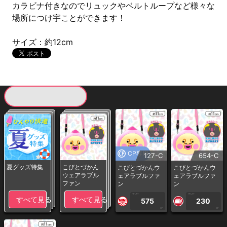
カラビナ付きなのでリュックやベルトループなど様々な
場所につけ宇ことができます！
サイズ：約12cm
現在提供している景品一覧
CP専用
127-C
654-C
夏グッズ特集
こびとづかん
こびとづかんウ
こびとづかんウ
ウェアラブル
ェアラブルファ
ェアラブルファ
ファン
ン
ン
1PLAY
1PLAY
すべて見る
すべて見る
575
230
CP
CP