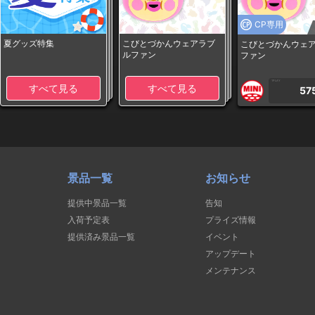
CP専用
夏グッズ特集
こびとづかんウェアラブ
こびとづかんウェ
ルファン
ファン
1PLAY
すべて見る
すべて見る
57
景品一覧
お知らせ
提供中景品一覧
告知
入荷予定表
プライズ情報
提供済み景品一覧
イベント
アップデート
メンテナンス