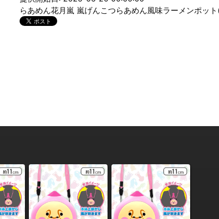
らあめん花月嵐 嵐げんこつらあめん風味ラーメンポット(