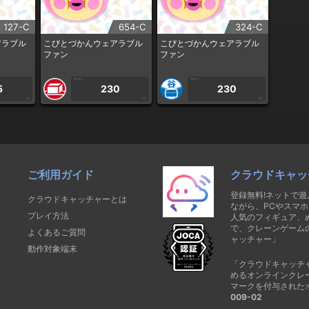
127-C
654-C
324-C
アラブル
こびとづかんウェアラブル
こびとづかんウェアラブル
ファン
ファン
1PLAY
1PLAY
5
230
230
CP
CP
CP
ご利用ガイド
クラウドキャッ
登録無料!ネットで
クラウドキャッチャーとは
ながら、PCやスマホ
プレイ方法
人気のフィギュア、
で、クレーンゲーム
よくあるご質問
ャッチャー」
動作対象端末
「クラウドキャッチ
めるオンラインクレ
マークを付与された
009-02