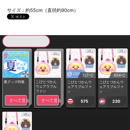
サイズ：約55cm（直径約90cm）
現在提供している景品一覧
CP専用
127-C
654-C
夏グッズ特集
こびとづかん
こびとづかんウ
こびとづかんウ
ウェアラブル
ェアラブルファ
ェアラブルファ
ファン
ン
ン
1PLAY
1PLAY
すべて見る
すべて見る
575
230
CP
CP