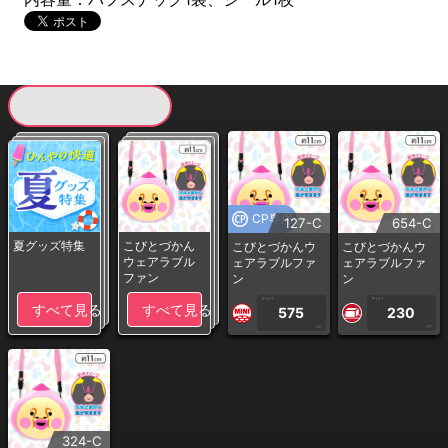
現在提供している景品一覧
CP専用
127-C
654-C
夏グッズ特集
こびとづかん
こびとづかんウ
こびとづかんウ
ウェアラブル
ェアラブルファ
ェアラブルファ
ファン
ン
ン
1PLAY
1PLAY
すべて見る
すべて見る
575
230
CP
CP
324-C