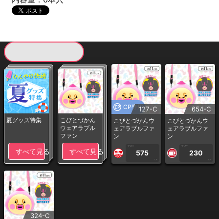
現在提供している景品一覧
CP専用
127-C
654-C
夏グッズ特集
こびとづかん
こびとづかんウ
こびとづかんウ
ウェアラブル
ェアラブルファ
ェアラブルファ
ファン
ン
ン
1PLAY
1PLAY
すべて見る
すべて見る
575
230
CP
CP
324-C