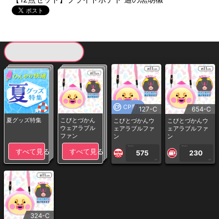
現在提供している景品一覧
CP専用
127-C
654-C
夏グッズ特集
こびとづかん
こびとづかんウ
こびとづかんウ
ウェアラブル
ェアラブルファ
ェアラブルファ
ファン
ン
ン
1PLAY
1PLAY
すべて見る
すべて見る
575
230
CP
CP
324-C