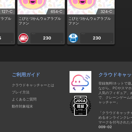
127-C
654-C
324-C
アラブル
こびとづかんウェアラブル
こびとづかんウェアラブル
ファン
ファン
1PLAY
1PLAY
5
230
230
CP
CP
CP
ご利用ガイド
クラウドキャッ
登録無料!ネットで
クラウドキャッチャーとは
ながら、PCやスマホ
プレイ方法
人気のフィギュア、
で、クレーンゲーム
よくあるご質問
ャッチャー」
動作対象端末
「クラウドキャッチ
めるオンラインクレ
マークを付与された
009-02