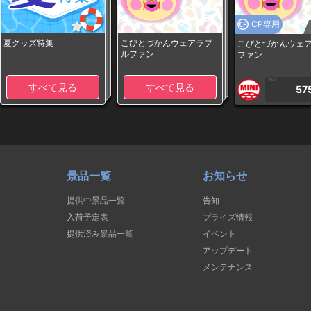
CP専用
夏グッズ特集
こびとづかんウェアラブ
こびとづかんウェ
ルファン
ファン
1PLAY
すべて見る
すべて見る
57
景品一覧
お知らせ
提供中景品一覧
告知
入荷予定表
プライズ情報
提供済み景品一覧
イベント
アップデート
メンテナンス