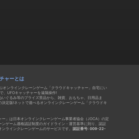
チャーとは
遊ぶオンラインクレーンゲーム「クラウドキャッチャー」自宅にい
で、UFOキャッチャーを遠隔操作!
ぬいぐるみ等のプライズ景品から、雑貨、おもちゃ、日用品ま
の決定版!ネットで遊べるオンラインクレーンゲーム「クラウドキ
ャー」は日本オンラインクレーンゲーム事業者協会（JOCA）の定
ーンゲーム適格認証制度のガイドライン・運営基準に則り、認証
オンラインクレーンゲームのサービスです。
認証番号: 009-22-