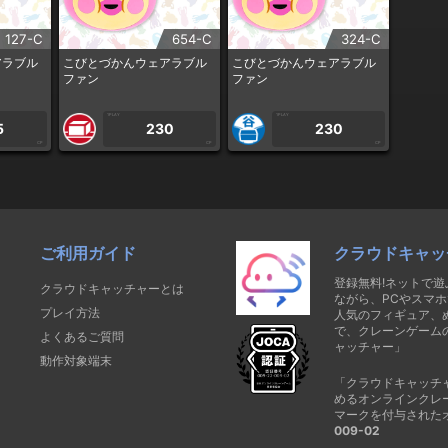
127-C
654-C
324-C
アラブル
こびとづかんウェアラブル
こびとづかんウェアラブル
ファン
ファン
1PLAY
1PLAY
5
230
230
CP
CP
CP
ご利用ガイド
クラウドキャッ
登録無料!ネットで
クラウドキャッチャーとは
ながら、PCやスマホ
プレイ方法
人気のフィギュア、
で、クレーンゲーム
よくあるご質問
ャッチャー」
動作対象端末
「クラウドキャッチ
めるオンラインクレ
マークを付与された
009-02