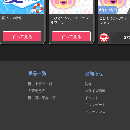
CP専用
夏グッズ特集
こびとづかんウェアラブ
こびとづかんウェ
ルファン
ファン
1PLAY
すべて見る
すべて見る
57
景品一覧
お知らせ
提供中景品一覧
告知
入荷予定表
プライズ情報
提供済み景品一覧
イベント
アップデート
メンテナンス