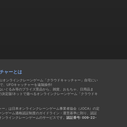
チャーとは
遊ぶオンラインクレーンゲーム「クラウドキャッチャー」自宅にい
で、UFOキャッチャーを遠隔操作!
ぬいぐるみ等のプライズ景品から、雑貨、おもちゃ、日用品ま
の決定版!ネットで遊べるオンラインクレーンゲーム「クラウドキ
ャー」は日本オンラインクレーンゲーム事業者協会（JOCA）の定
ーンゲーム適格認証制度のガイドライン・運営基準に則り、認証
オンラインクレーンゲームのサービスです。
認証番号: 009-22-