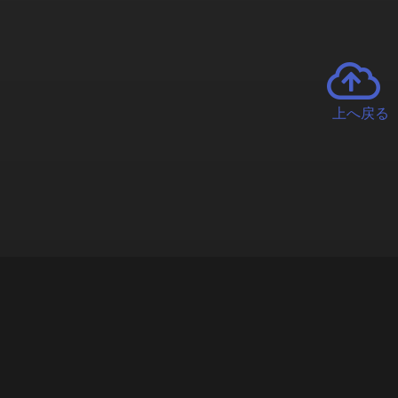
上へ戻る
チャーとは
遊ぶオンラインクレーンゲーム「クラウドキャッチャー」自宅にい
で、UFOキャッチャーを遠隔操作!