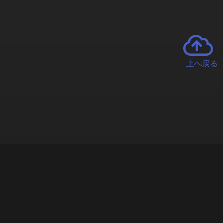
上へ戻る
チャーとは
遊ぶオンラインクレーンゲーム「クラウドキャッチャー」自宅にい
で、UFOキャッチャーを遠隔操作!