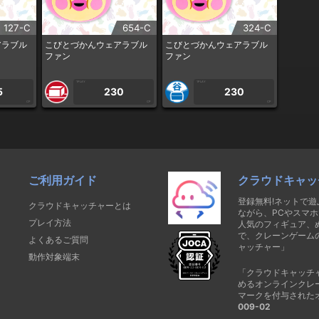
127-C
654-C
324-C
アラブル
こびとづかんウェアラブル
こびとづかんウェアラブル
ファン
ファン
1PLAY
1PLAY
5
230
230
CP
CP
CP
ご利用ガイド
クラウドキャッ
登録無料!ネットで
クラウドキャッチャーとは
ながら、PCやスマホ
プレイ方法
人気のフィギュア、
で、クレーンゲーム
よくあるご質問
ャッチャー」
動作対象端末
「クラウドキャッチ
めるオンラインクレ
マークを付与された
009-02