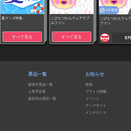
CP専用
夏グッズ特集
こびとづかんウェアラブ
こびとづかんウェ
ルファン
ファン
1PLAY
すべて見る
すべて見る
57
景品一覧
お知らせ
提供中景品一覧
告知
入荷予定表
プライズ情報
提供済み景品一覧
イベント
アップデート
メンテナンス