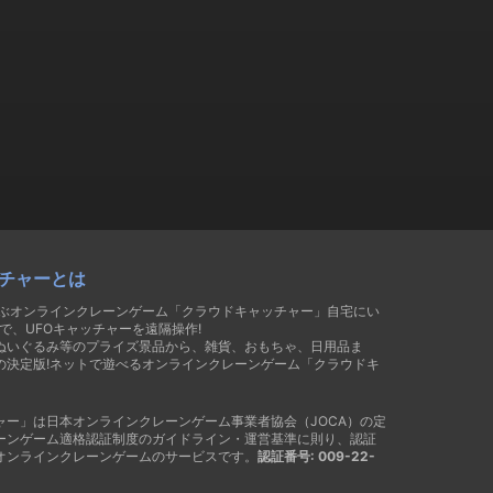
チャーとは
遊ぶオンラインクレーンゲーム「クラウドキャッチャー」自宅にい
で、UFOキャッチャーを遠隔操作!
ぬいぐるみ等のプライズ景品から、雑貨、おもちゃ、日用品ま
の決定版!ネットで遊べるオンラインクレーンゲーム「クラウドキ
ャー」は日本オンラインクレーンゲーム事業者協会（JOCA）の定
ーンゲーム適格認証制度のガイドライン・運営基準に則り、認証
オンラインクレーンゲームのサービスです。
認証番号: 009-22-