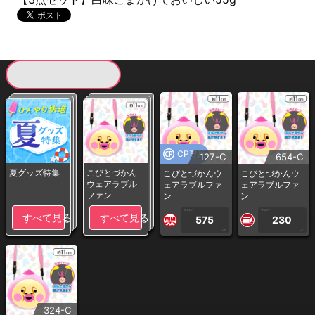
現在提供している景品一覧
CP専用
127-C
654-C
夏グッズ特集
こびとづかん
こびとづかんウ
こびとづかんウ
ウェアラブル
ェアラブルファ
ェアラブルファ
ファン
ン
ン
1PLAY
1PLAY
すべて見る
すべて見る
575
230
CP
CP
324-C