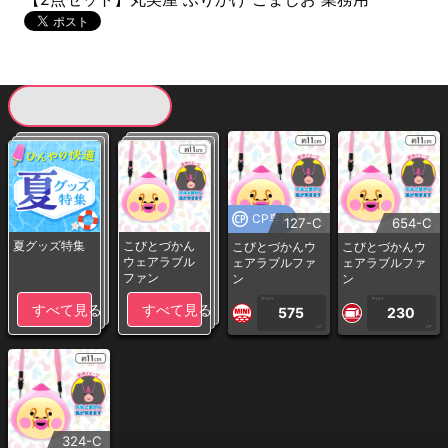
現在提供している景品一覧
CP専用
127-C
654-C
夏グッズ特集
こびとづかん
こびとづかんウ
こびとづかんウ
ウェアラブル
ェアラブルファ
ェアラブルファ
ファン
ン
ン
1PLAY
1PLAY
すべて見る
すべて見る
575
230
CP
CP
324-C