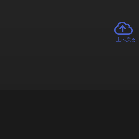
上へ戻る
チャーとは
遊ぶオンラインクレーンゲーム「クラウドキャッチャー」自宅にい
で、UFOキャッチャーを遠隔操作!