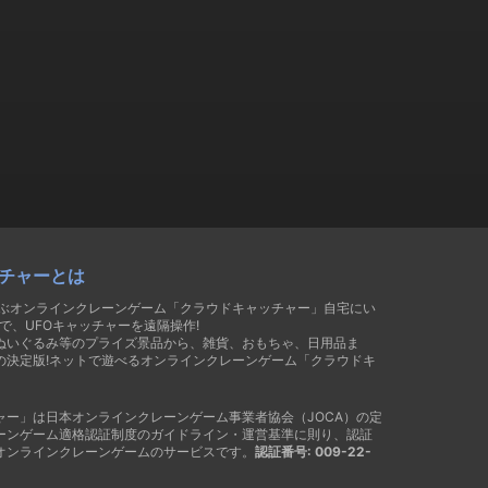
チャーとは
遊ぶオンラインクレーンゲーム「クラウドキャッチャー」自宅にい
で、UFOキャッチャーを遠隔操作!
ぬいぐるみ等のプライズ景品から、雑貨、おもちゃ、日用品ま
の決定版!ネットで遊べるオンラインクレーンゲーム「クラウドキ
ャー」は日本オンラインクレーンゲーム事業者協会（JOCA）の定
ーンゲーム適格認証制度のガイドライン・運営基準に則り、認証
オンラインクレーンゲームのサービスです。
認証番号: 009-22-