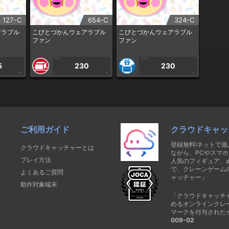
127-C
654-C
324-C
アラブル
こびとづかんウェアラブル
こびとづかんウェアラブル
ファン
ファン
1PLAY
1PLAY
5
230
230
CP
CP
CP
ご利用ガイド
クラウドキャッ
登録無料!ネットで
クラウドキャッチャーとは
ながら、PCやスマホ
プレイ方法
人気のフィギュア、
で、クレーンゲーム
よくあるご質問
ャッチャー」
動作対象端末
「クラウドキャッチ
めるオンラインクレ
マークを付与された
009-02