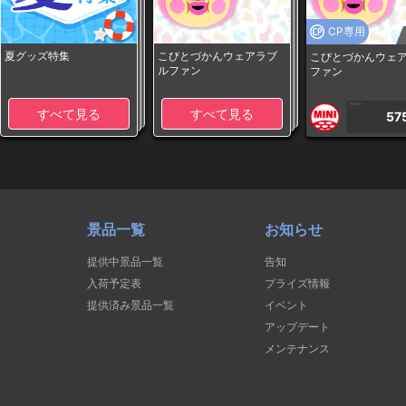
CP専用
夏グッズ特集
こびとづかんウェアラブ
こびとづかんウェ
ルファン
ファン
1PLAY
すべて見る
すべて見る
57
景品一覧
お知らせ
提供中景品一覧
告知
入荷予定表
プライズ情報
提供済み景品一覧
イベント
アップデート
メンテナンス