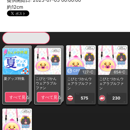
提供開始日: 2025-07-05 00:00:00
約12cm
現在提供している景品一覧
CP専用
127-C
654-C
夏グッズ特集
こびとづかん
こびとづかんウ
こびとづかんウ
ウェアラブル
ェアラブルファ
ェアラブルファ
ファン
ン
ン
1PLAY
1PLAY
すべて見る
すべて見る
575
230
CP
CP