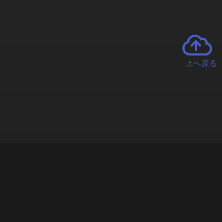
上へ戻る
チャーとは
遊ぶオンラインクレーンゲーム「クラウドキャッチャー」自宅にい
で、UFOキャッチャーを遠隔操作!