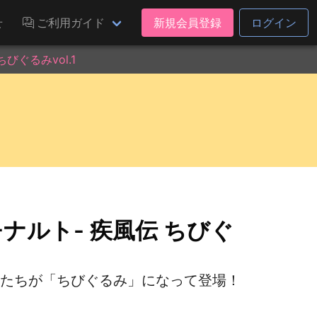
せ
ご利用ガイド
新規会員登録
ログイン
びぐるみvol.1
-ナルト- 疾風伝 ちびぐ
ターたちが「ちびぐるみ」になって登場！