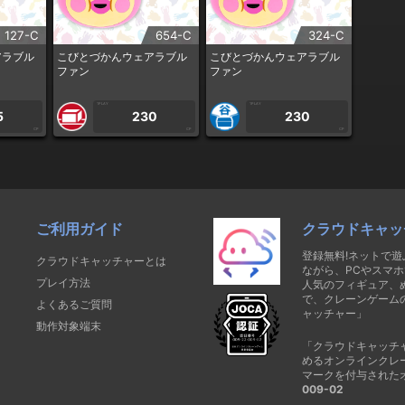
127-C
654-C
324-C
アラブル
こびとづかんウェアラブル
こびとづかんウェアラブル
ファン
ファン
1PLAY
1PLAY
5
230
230
CP
CP
CP
ご利用ガイド
クラウドキャッ
登録無料!ネットで
クラウドキャッチャーとは
ながら、PCやスマホ
プレイ方法
人気のフィギュア、
で、クレーンゲーム
よくあるご質問
ャッチャー」
動作対象端末
「クラウドキャッチ
めるオンラインクレ
マークを付与された
009-02