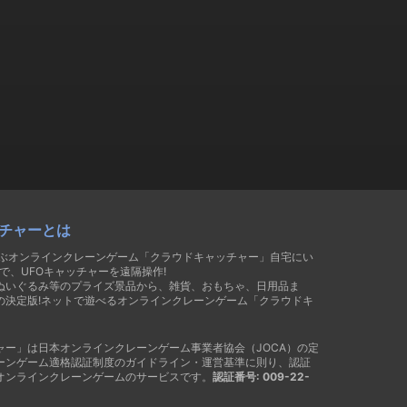
チャーとは
遊ぶオンラインクレーンゲーム「クラウドキャッチャー」自宅にい
で、UFOキャッチャーを遠隔操作!
ぬいぐるみ等のプライズ景品から、雑貨、おもちゃ、日用品ま
の決定版!ネットで遊べるオンラインクレーンゲーム「クラウドキ
ャー」は日本オンラインクレーンゲーム事業者協会（JOCA）の定
ーンゲーム適格認証制度のガイドライン・運営基準に則り、認証
オンラインクレーンゲームのサービスです。
認証番号: 009-22-