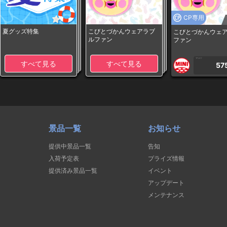
CP専用
夏グッズ特集
こびとづかんウェアラブ
こびとづかんウェ
ルファン
ファン
1PLAY
すべて見る
すべて見る
57
景品一覧
お知らせ
提供中景品一覧
告知
入荷予定表
プライズ情報
提供済み景品一覧
イベント
アップデート
メンテナンス