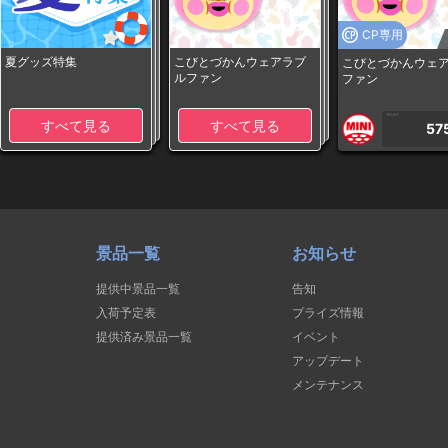
CP専用
夏グッズ特集
こびとづかんウェアラブ
こびとづかんウェ
ルファン
ファン
1PLAY
すべて見る
すべて見る
57
景品一覧
お知らせ
提供中景品一覧
告知
入荷予定表
プライズ情報
提供済み景品一覧
イベント
アップデート
メンテナンス