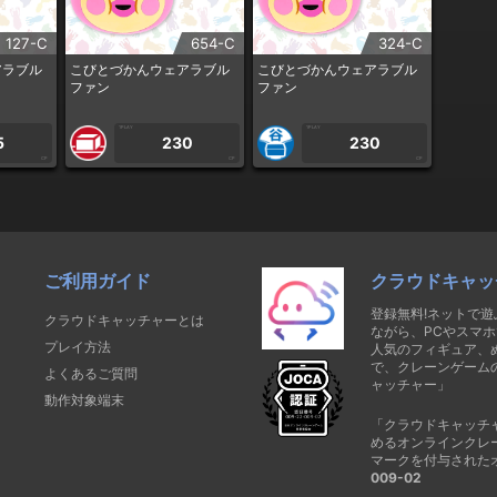
127-C
654-C
324-C
アラブル
こびとづかんウェアラブル
こびとづかんウェアラブル
ファン
ファン
1PLAY
1PLAY
5
230
230
CP
CP
CP
ご利用ガイド
クラウドキャッ
登録無料!ネットで
クラウドキャッチャーとは
ながら、PCやスマホ
プレイ方法
人気のフィギュア、
で、クレーンゲーム
よくあるご質問
ャッチャー」
動作対象端末
「クラウドキャッチ
めるオンラインクレ
マークを付与された
009-02