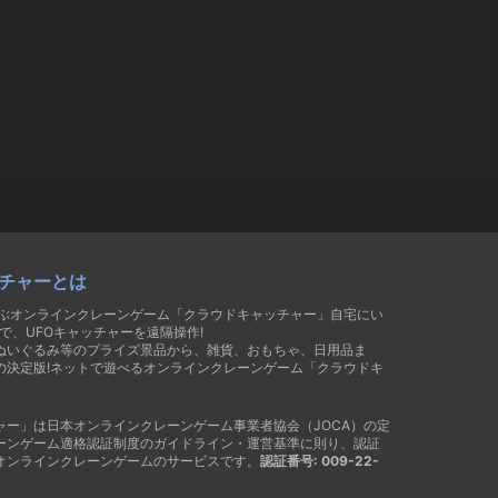
チャーとは
遊ぶオンラインクレーンゲーム「クラウドキャッチャー」自宅にい
で、UFOキャッチャーを遠隔操作!
ぬいぐるみ等のプライズ景品から、雑貨、おもちゃ、日用品ま
の決定版!ネットで遊べるオンラインクレーンゲーム「クラウドキ
ャー」は日本オンラインクレーンゲーム事業者協会（JOCA）の定
ーンゲーム適格認証制度のガイドライン・運営基準に則り、認証
オンラインクレーンゲームのサービスです。
認証番号: 009-22-