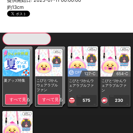
提供開始日: 2025-07-11 00:00:00
約13cm
現在提供している景品一覧
CP専用
127-C
654-C
夏グッズ特集
こびとづかん
こびとづかんウ
こびとづかんウ
ウェアラブル
ェアラブルファ
ェアラブルファ
ファン
ン
ン
1PLAY
1PLAY
すべて見る
すべて見る
575
230
CP
CP