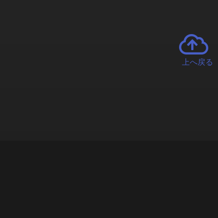
上へ戻る
チャーとは
遊ぶオンラインクレーンゲーム「クラウドキャッチャー」自宅にい
で、UFOキャッチャーを遠隔操作!