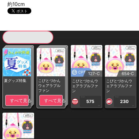
約10cm
現在提供している景品一覧
CP専用
127-C
654-C
夏グッズ特集
こびとづかん
こびとづかんウ
こびとづかんウ
ウェアラブル
ェアラブルファ
ェアラブルファ
ファン
ン
ン
1PLAY
1PLAY
すべて見る
すべて見る
575
230
CP
CP