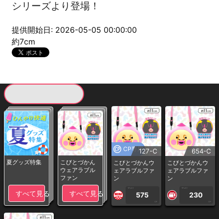
シリーズより登場！
提供開始日: 2026-05-05 00:00:00
約7cm
現在提供している景品一覧
CP専用
127-C
654-C
夏グッズ特集
こびとづかん
こびとづかんウ
こびとづかんウ
ウェアラブル
ェアラブルファ
ェアラブルファ
ファン
ン
ン
1PLAY
1PLAY
すべて見る
すべて見る
575
230
CP
CP