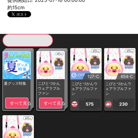
提供開始日: 2025-07-16 00:00:00
約15cm
現在提供している景品一覧
CP専用
127-C
654-C
夏グッズ特集
こびとづかん
こびとづかんウ
こびとづかんウ
ウェアラブル
ェアラブルファ
ェアラブルファ
ファン
ン
ン
1PLAY
1PLAY
すべて見る
すべて見る
575
230
CP
CP