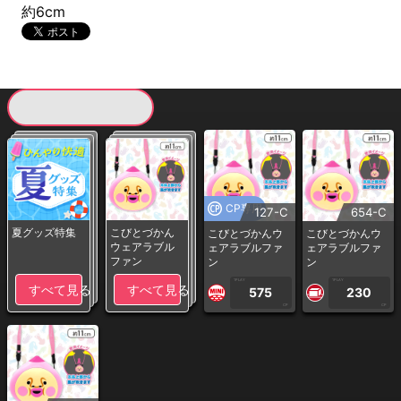
約6cm
現在提供している景品一覧
CP専用
127-C
654-C
夏グッズ特集
こびとづかん
こびとづかんウ
こびとづかんウ
ウェアラブル
ェアラブルファ
ェアラブルファ
ファン
ン
ン
1PLAY
1PLAY
すべて見る
すべて見る
575
230
CP
CP