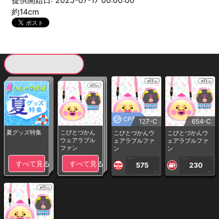
提供開始日: 2025-07-17 00:00:00
約14cm
現在提供している景品一覧
CP専用
127-C
654-C
夏グッズ特集
こびとづかん
こびとづかんウ
こびとづかんウ
ウェアラブル
ェアラブルファ
ェアラブルファ
ファン
ン
ン
1PLAY
1PLAY
すべて見る
すべて見る
575
230
CP
CP