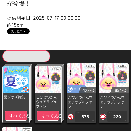
が登場！
提供開始日: 2025-07-17 00:00:00
約15cm
現在提供している景品一覧
CP専用
127-C
654-C
夏グッズ特集
こびとづかん
こびとづかんウ
こびとづかんウ
ウェアラブル
ェアラブルファ
ェアラブルファ
ファン
ン
ン
1PLAY
1PLAY
すべて見る
すべて見る
575
230
CP
CP